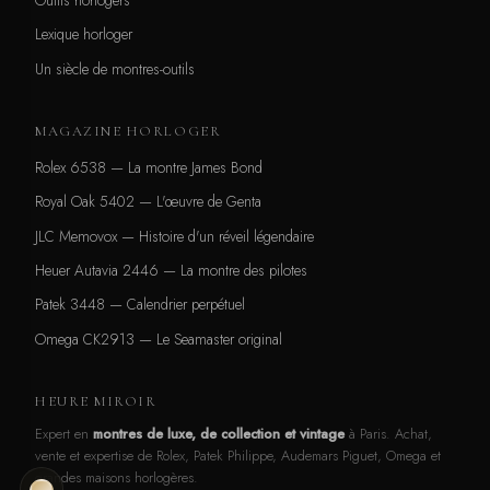
Lexique horloger
Un siècle de montres-outils
MAGAZINE HORLOGER
Rolex 6538 — La montre James Bond
Royal Oak 5402 — L'œuvre de Genta
JLC Memovox — Histoire d'un réveil légendaire
Heuer Autavia 2446 — La montre des pilotes
Patek 3448 — Calendrier perpétuel
Omega CK2913 — Le Seamaster original
HEURE MIROIR
Expert en
montres de luxe, de collection et vintage
à Paris. Achat,
vente et expertise de Rolex, Patek Philippe, Audemars Piguet, Omega et
grandes maisons horlogères.