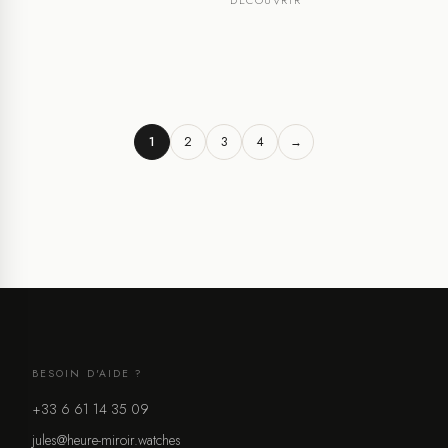
1
2
3
4
→
BESOIN D'AIDE ?
+33 6 61 14 35 09
jules@heure-miroir.watches