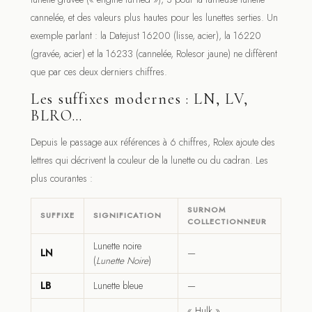
cannelée, et des valeurs plus hautes pour les lunettes serties. Un
exemple parlant : la Datejust 16200 (lisse, acier), la 16220
(gravée, acier) et la 16233 (cannelée, Rolesor jaune) ne diffèrent
que par ces deux derniers chiffres.
Les suffixes modernes : LN, LV,
BLRO…
Depuis le passage aux références à 6 chiffres, Rolex ajoute des
lettres qui décrivent la couleur de la lunette ou du cadran. Les
plus courantes :
SURNOM
SUFFIXE
SIGNIFICATION
COLLECTIONNEUR
Lunette noire
LN
—
(
Lunette Noire
)
LB
Lunette bleue
—
« Hulk »,