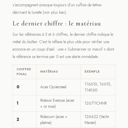
s’accompagnent presque toujours d’un suffixe de lettres
décrivant la lunette (voir plus bas).
Le dernier chiffre : le matériau
Sur les références à 5 et 6 chiffres, le dernier chiffre indique le
métal du boîtier. C’est le réflexe le plus utile pour vérifier une
annonce en un coup d’œil : une « Submariner or massif » dont
la référence se termine par 0 est une alerte immédiate.
CHIFFRE
MATÉRIAU
EXEMPLE
FINAL
116610, 16610,
0
Acier Oystersteel
114060
Rolesor Everose (acier
1
126711CHNR
+ or rose)
Rolesium (acier +
126622 (Yacht-
2
platine)
Master)