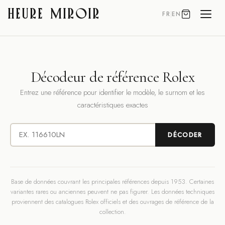
HEURE MIROIR
FR
|
EN
Décodeur de référence Rolex
Entrez une référence pour identifier le modèle, le surnom et les
caractéristiques exactes
DÉCODER
Base de données couvrant les principales références depuis 1953. Certaines
variantes rares ou anciennes peuvent ne pas figurer. Les données techniques
proviennent des catalogues Rolex officiels et des ouvrages de référence de la
collection.