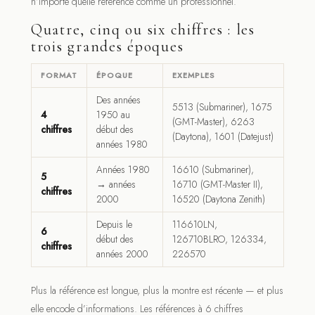
n’importe quelle référence comme un professionnel.
Quatre, cinq ou six chiffres : les
trois grandes époques
FORMAT
ÉPOQUE
EXEMPLES
Des années
5513 (Submariner), 1675
4
1950 au
(GMT-Master), 6263
chiffres
début des
(Daytona), 1601 (Datejust)
années 1980
Années 1980
16610 (Submariner),
5
→ années
16710 (GMT-Master II),
chiffres
2000
16520 (Daytona Zenith)
Depuis le
116610LN,
6
début des
126710BLRO, 126334,
chiffres
années 2000
226570
Plus la référence est longue, plus la montre est récente — et plus
elle encode d’informations. Les références à 6 chiffres