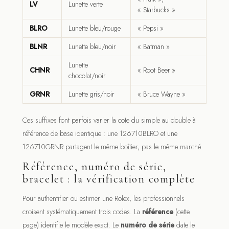
LV
Lunette verte
« Starbucks »
BLRO
Lunette bleu/rouge
« Pepsi »
BLNR
Lunette bleu/noir
« Batman »
Lunette
CHNR
« Root Beer »
chocolat/noir
GRNR
Lunette gris/noir
« Bruce Wayne »
Ces suffixes font parfois varier la cote du simple au double à
référence de base identique : une 126710BLRO et une
126710GRNR partagent le même boîtier, pas le même marché.
Référence, numéro de série,
bracelet : la vérification complète
Pour authentifier ou estimer une Rolex, les professionnels
croisent systématiquement trois codes. La
référence
(cette
page) identifie le modèle exact. Le
numéro de série
date le