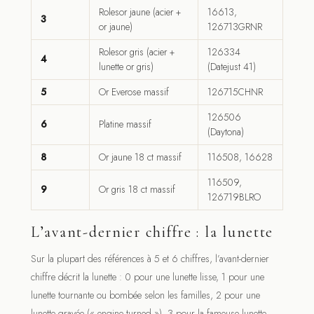
Rolesor jaune (acier +
16613,
3
or jaune)
126713GRNR
Rolesor gris (acier +
126334
4
lunette or gris)
(Datejust 41)
5
Or Everose massif
126715CHNR
126506
6
Platine massif
(Daytona)
8
Or jaune 18 ct massif
116508, 16628
116509,
9
Or gris 18 ct massif
126719BLRO
L’avant-dernier chiffre : la lunette
Sur la plupart des références à 5 et 6 chiffres, l’avant-dernier
chiffre décrit la lunette : 0 pour une lunette lisse, 1 pour une
lunette tournante ou bombée selon les familles, 2 pour une
lunette gravée (« engine turned »), 3 pour la fameuse lunette