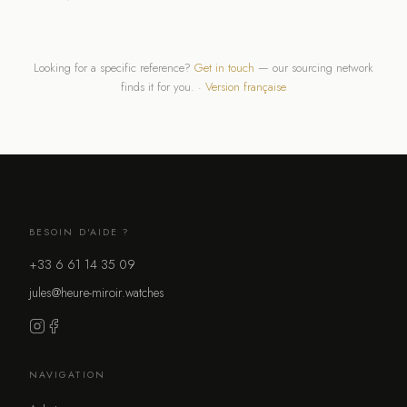
Looking for a specific reference?
Get in touch
— our sourcing network
finds it for you. ·
Version française
BESOIN D'AIDE ?
+33 6 61 14 35 09
jules@heure-miroir.watches
NAVIGATION