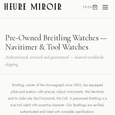
HEURE MIROIR
FR
|
EN
Pre-Owned Breitling Watches —
Navitimer & Tool Watches
Authenticated, serviced and guaranteed — insured worldwide
shipping.
Breitling, master of the chronograph since 1884, has equipped
pilots and aviators with precise, robust instruments: the Navitimer
and its slide rule, the Chronomat, the Colt. A pre-owned Breitling is a
true tool watch with assertive character. Our Breitlings are verified,
authenticated and listed with complete specifications.