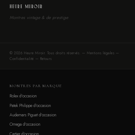
HEURE MIROIR
Montres vintage & de prestige
© 2026 Heure Miroir. Tous droits réservés. —
Mentions légales
—
Confidentialité
—
Retours
MONTRES PAR MARQUE
Rolex d'occasion
Patek Philippe d'occasion
Audemars Piguet d'occasion
Omega d'occasion
Cartier d'occasion